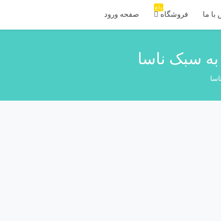
داغ
با ما
فروشگاه
صفحه ورود
 به سبک ناسا
اسا