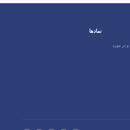
340,000 تومان
نمادها
و در مورد
340,000 تومان
340,000 تومان