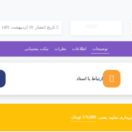
تاریخ انتشار: 10 اردیبهشت 1401
ب
د
و
توضیحات
اطلاعات
نظرات
تیکت پشتیبانی
ن
ا
م
ت
ی
ارتباط با استاد
ا
ز
0
ر
ا
ی
170,000 تومان