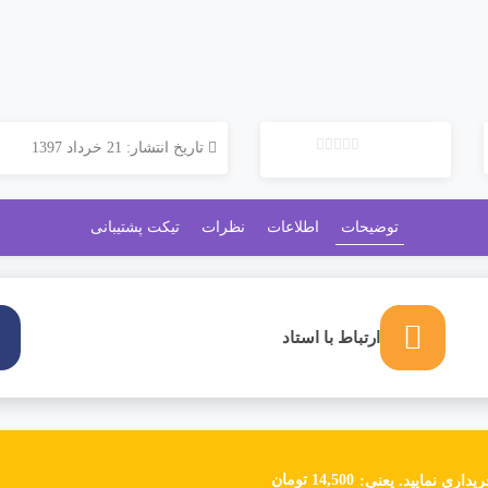
تاریخ انتشار: 21 خرداد 1397
ب
د
و
توضیحات
اطلاعات
نظرات
تیکت پشتیبانی
ن
ا
م
ت
ی
ارتباط با استاد
ا
ز
0
ر
ا
ی
14,500 تومان