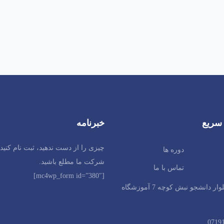
 موثر است . بدون توانایی واگذاری موثر و درست ، نمی توانید استعداد ذاتی 
سریع
خبرنامه
 برایان تریسی در هر روز کاری دو ساعت فعالیت اضافه و مفید داشته باشید
چیزی را از دست ندهید، ثبت نام کنید 
دوره ها
شرکت ما مطلع باشید.
تماس با ما
[mc4wp_form id=”380″]
شیراز بلوار دانشجو نبش کوچه 7 آموزشگاه
0719