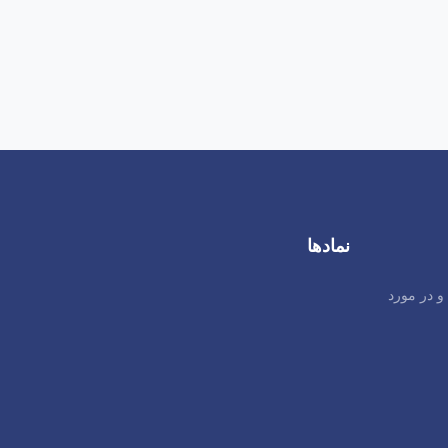
خود را به عنوان مدیر آشکار کنید .
29,000 تومان
نمادها
29,000 تومان
و در مورد